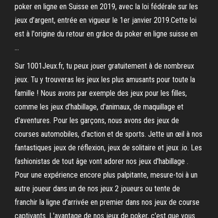
poker en ligne en Suisse en 2019, avec la loi fédérale sur les
jeux d’argent, entrée en vigueur le 1er janvier 2019.Cette loi
est à l'origine du retour en grâce du poker en ligne suisse en
…
Sur 1001Jeux.fr, tu peux jouer gratuitement à de nombreux
jeux. Tu y trouveras les jeux les plus amusants pour toute la
famille ! Nous avons par exemple des jeux pour les filles,
comme les jeux d'habillage, d'animaux, de maquillage et
d'aventures. Pour les garçons, nous avons des jeux de
courses automobiles, d'action et de sports. Jette un œil à nos
fantastiques jeux de réflexion, jeux de solitaire et jeux .io. Les
fashionistas de tout âge vont adorer nos jeux d'habillage .
Pour une expérience encore plus palpitante, mesure-toi à un
autre joueur dans un de nos jeux 2 joueurs ou tente de
franchir la ligne d'arrivée en premier dans nos jeux de course
captivants. L'avantage de nos jeux de poker, c'est que vous