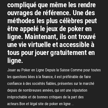
compliqué que même les rendre
ouvrages de référence. Une des
méthodes les plus célèbres peut
être appelé le jeux de poker en
ligne. Maintenant, ils ont trouvé
une vie virtuelle et accessible à
tous pour jouer gratuitement en
ligne.
Jouer au Poker en Ligne Depuis la Suisse Comme pour toutes
les questions liées à la finance, il est préférable de faire
confiance à des sociétés fiables, présentes sur le marché
depuis de nombreuses années, qui ont une réputation
irréprochable et de bonnes critiques de la part des
acteurs.Bon et légal site de poker en ligne …