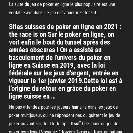
La suite du jeu de poker en ligne le plus populaire est une
véritable aventure. Le jeu est Jouer maintenant…
Sites suisses de poker en ligne en 2021 :
the race is on Sur le poker en ligne, on
voit enfin le bout du tunnel après des
années obscures ! On a assisté au
basculement de l'univers du poker en
ligne en Suisse en 2019, avec la loi
fédérale sur les jeux d’argent, entrée en
vigueur le 1er janvier 2019.Cette loi est à
l'origine du retour en grâce du poker en
ligne suisse en …
Ne pas attendez pour les joueurs humains dans les jeux de
poker multijoueur, qui ne répondent pas ou quittent le jeu de
poker ou vont allin tout le temps. Il suffit de jouer ce jeu de
poker hors ligne! Voyagez à travers Texas en train, en bateau