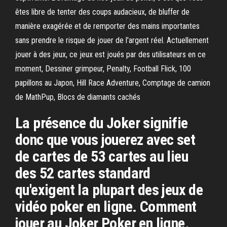
êtes libre de tenter des coups audacieux, de bluffer de
manière exagérée et de remporter des mains importantes
sans prendre le risque de jouer de l'argent réel. Actuellement
jouer à des jeux, ce jeux est joués par des utilisateurs en ce
moment, Dessiner grimpeur, Penalty, Football Flick, 100
papillons au Japon, Hill Race Adventure, Comptage de camion
de MathPup, Blocs de diamants cachés
La présence du Joker signifie
donc que vous jouerez avec set
de cartes de 53 cartes au lieu
des 52 cartes standard
qu'exigent la plupart des jeux de
vidéo poker en ligne. Comment
jouer au Joker Poker en ligne.