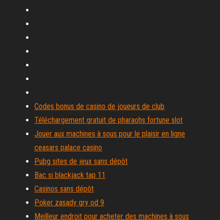
Codes bonus de casino de joueurs de club
Téléchargement gratuit de pharaohs fortune slot
Jouer aux machines à sous pour le plaisir en ligne
ceasars palace casino
Pubg sites de jeux sans dépôt
Bac si blackjack tap 11
Casinos sans dépôt
Poker zasady gry od 9
Meilleur endroit pour acheter des machines à sous